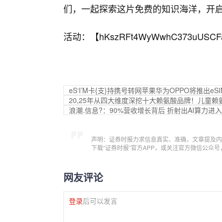
们，一起探索这片免费的知识海洋，开
活动：【
hKszRFt4WyWwhC373uUSCF
eS‘I’M卡{支}持携号转网苹果华为OPPO将推出eS
20,25年从四大维度深挖十大赖氨酸品牌！儿童
浪潮.信息?：90%营收增长背后 折射出AI算力进
声明：证券时报力求信息真实、准确，文章提及内
下载“证券时报”官方APP，或关注官方微信公众
网友评论
登录
后可以发言